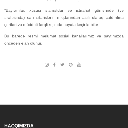
*Bayramlar, xüsusi əlamətdar və istirahət günlərində (və
ərəfəsində) carı sifarişlərin miqdarından asılı olaraq çatdırılma
şərtləri və müddəti fərqli rejimdə həyata keçirilə bilər.
Bu barədə rəsmi məlumat sosial kanallarımız və saytımızda
öncədən elan olunur.
HAQQIMIZDA