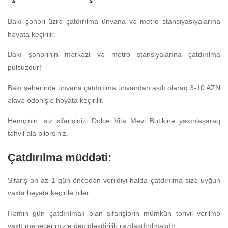
Bakı şəhəri üzrə çatdırılma ünvana və metro stansiyasıyalarına
həyata keçirilir.
Bakı şəhərinin mərkəzi və metro stansiyalarına çatdırılma
pulsuzdur!
Bakı şəhərində ünvana çatdırılma ünvandan asılı olaraq 3-10 AZN
əlavə ödənişlə həyata keçirilir.
Həmçinin, siz sifarişinizi Dolce Vita Mevi Butikinə yaxınlaşaraq
təhvil ala bilərsiniz.
Çatdırılma müddəti:
Sifariş ən az 1 gün öncədən verildiyi halda çatdırılma sizə uyğun
vaxta həyata keçirilə bilər.
Həmin gün çatdırılmalı olan sifarişlərin mümkün təhvil verilmə
vaxtı menecerimizlə dəqiqləşdirilib razılaşdırılmalıdır.