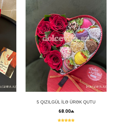
5 QIZILGÜL ILƏ ÜRƏK QUTU
68.00₼