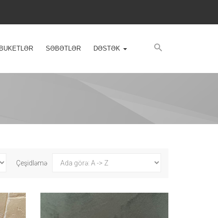
BUKETLƏR
SƏBƏTLƏR
DƏSTƏK
Çeşidləmə