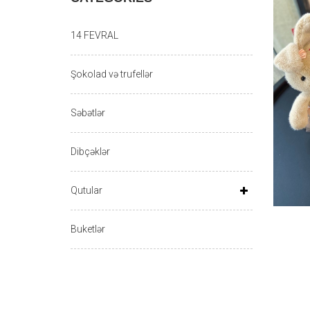
14 FEVRAL
Şokolad və trufellər
Səbətlər
Dibçəklər
Qutular
Buketlər