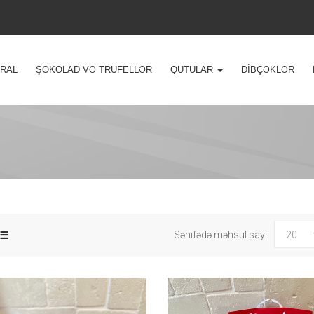
VRAL
ŞOKOLAD VƏ TRUFELLƏR
QUTULAR
DIBÇƏKLƏR
Səhifədə məhsul sayı