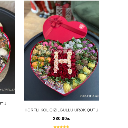
UTU
HƏRFLI KOL QIZILGÜLLÜ ÜRƏK QUTU
230.00₼