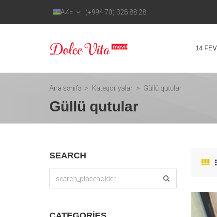
AZE
(+994 70) 328 88 28
14 FE
Ana səhifə
Kateqoriyalar
Güllü qutular
Güllü qutular
SEARCH
CATEGORIES