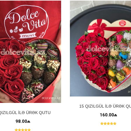
15 QIZILGÜL ILƏ ÜRƏK Q
QIZILGÜL ILƏ ÜRƏK QUTU
160.00₼
98.00₼