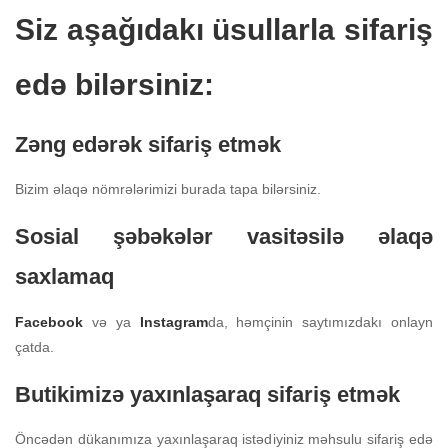
Siz aşağıdakı üsullarla sifariş
edə bilərsiniz:
Zəng edərək sifariş etmək
Bizim əlaqə nömrələrimizi burada tapa bilərsiniz.
Sosial şəbəkələr vasitəsilə əlaqə
saxlamaq
Facebook
və ya
Instagram
da, həmçinin saytımızdakı onlayn
çatda.
Butikimizə yaxınlaşaraq sifariş etmək
Öncədən dükanımıza yaxınlaşaraq istədiyiniz məhsulu sifariş edə