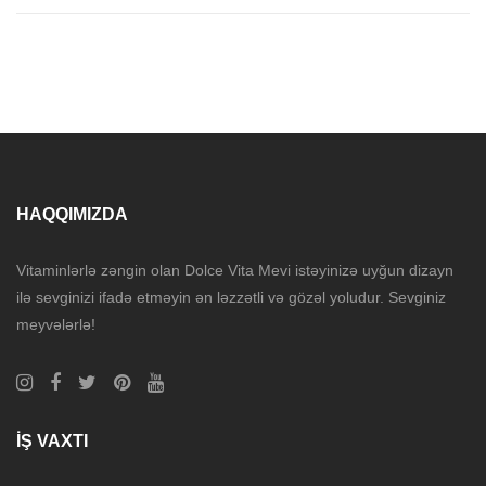
HAQQIMIZDA
Vitaminlərlə zəngin olan Dolce Vita Mevi istəyinizə uyğun dizayn
ilə sevginizi ifadə etməyin ən ləzzətli və gözəl yoludur. Sevginiz
meyvələrlə!
İŞ VAXTI