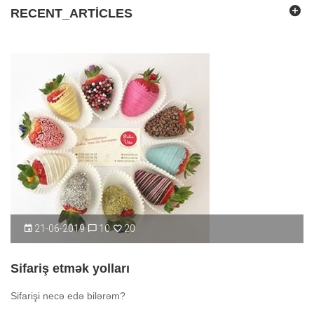
RECENT_ARTICLES
21-06-2019
10
20
Sifariş etmək yolları
Sifarişi necə edə bilərəm?