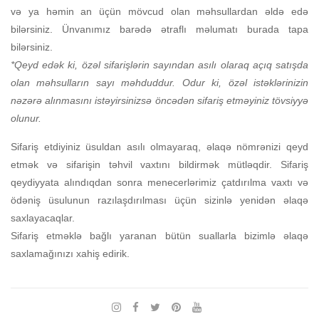
və ya həmin an üçün mövcud olan məhsullardan əldə edə
bilərsiniz. Ünvanımız barədə ətraflı məlumatı burada tapa
bilərsiniz.
*Qeyd edək ki, özəl sifarişlərin sayından asılı olaraq açıq satışda
olan məhsulların sayı məhduddur. Odur ki, özəl istəklərinizin
nəzərə alınmasını istəyirsinizsə öncədən sifariş etməyiniz tövsiyyə
olunur.
Sifariş etdiyiniz üsuldan asılı olmayaraq, əlaqə nömrənizi qeyd
etmək və sifarişin təhvil vaxtını bildirmək mütləqdir. Sifariş
qeydiyyata alındıqdan sonra menecerlərimiz çatdırılma vaxtı və
ödəniş üsulunun razılaşdırılması üçün sizinlə yenidən əlaqə
saxlayacaqlar.
Sifariş etməklə bağlı yaranan bütün suallarla bizimlə əlaqə
saxlamağınızı xahiş edirik.