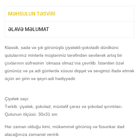
MƏHSULUN TƏSVIRI
ƏLAVƏ MƏLUMAT
Klassik, sadə və şık görünüşlü çiyələkli-şokoladlı dürdkünc
qutularımız minlərlə müştərimiz tərəfindən sevilərək artıq bir
çoxlarının süfrəsinin ‘olmasa olmaz’ına çevrilib. İstənilən özəl
gününüz və ya adi günlərdə xüsusi diqqət və sevginizi ifadə etmək
üçün ən şirin və qeyri-adi hədiyyədir.
Çiyələk sayı:
Tərkib: çiyələk, şokolad, müxtəlif çərəz və şokolad qırıntıları.
Qutunun ölçüsü: 30x31 sm
Hər zaman olduğu kimi, mükəmməl görünüş və füsunkar dad
alacağınıza zəmanət veririk.