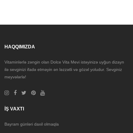
HAQQIMIZDA
Vitaminlərlə zəngin olan Dolce Vita Mevi istəyinizə uyğun dizayn
ilə sevginizi ifadə etməyin ən ləzzətli və gözəl yoludur. Sevginiz
meyvələrlə!
İŞ VAXTI
Bayram günləri daxil olmaqla