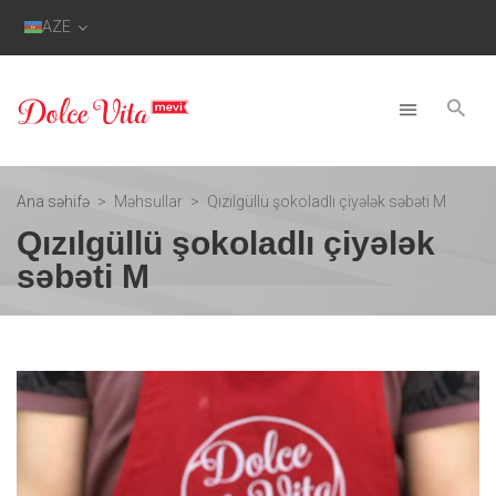
AZE
Ana səhifə
Məhsullar
Qızılgüllü şokoladlı çiyələk səbəti M
Qızılgüllü şokoladlı çiyələk
səbəti M