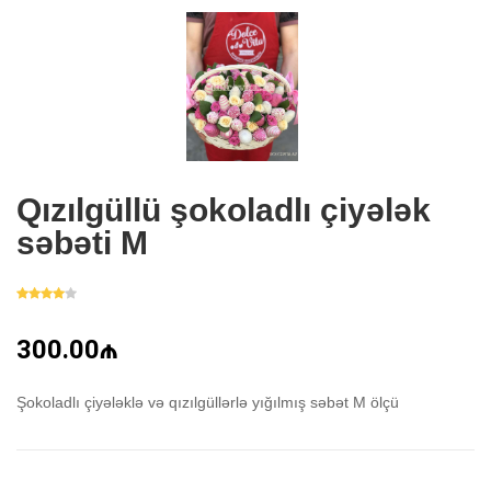
Qızılgüllü şokoladlı çiyələk
səbəti M
300.00₼
Şokoladlı çiyələklə və qızılgüllərlə yığılmış səbət M ölçü