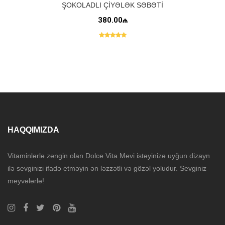
ŞOKOLADLI ÇIYƏLƏK SƏBƏTI
380.00₼
HAQQIMIZDA
Vitaminlərlə zəngin olan Dolce Vita Mevi istəyinizə uyğun dizayn
ilə sevginizi ifadə etməyin ən ləzzətli və gözəl yoludur. Sevginiz
meyvələrlə!