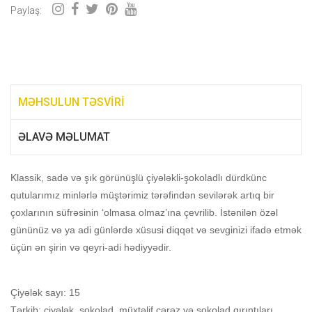
Paylaş:
MƏHSULUN TƏSVIRI
ƏLAVƏ MƏLUMAT
Klassik, sadə və şık görünüşlü çiyələkli-şokoladlı dürdkünc
qutularımız minlərlə müştərimiz tərəfindən sevilərək artıq bir
çoxlarının süfrəsinin ‘olmasa olmaz’ına çevrilib. İstənilən özəl
gününüz və ya adi günlərdə xüsusi diqqət və sevginizi ifadə etmək
üçün ən şirin və qeyri-adi hədiyyədir.
Çiyələk sayı: 15
Tərkib: çiyələk, şokolad, müxtəlif çərəz və şokolad qırıntıları.