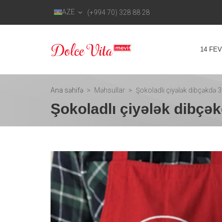
AZE
(+994 70) 328 88 28
14 FE
Ana səhifə
Məhsullar
Şokoladlı çiyələk dibçəkdə 
Şokoladlı çiyələk dibçə