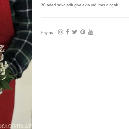
30 ədəd şokoladlı çiyələklə yığılmış dibçək
Paylaş: