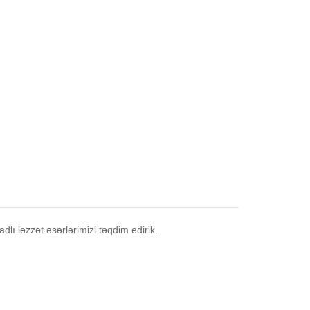
dlı ləzzət əsərlərimizi təqdim edirik.