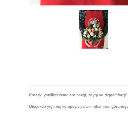
Kreativ, yenilikçi insanlara sevgi, sayqı və diqqəti fərq
Dibçəkdə yığılmış kompozisiyalar mükəmməl görünüşü 