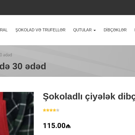
VRAL
ŞOKOLAD VƏ TRUFELLƏR
QUTULAR
DIBÇƏKLƏR
30 ədəd
kdə 30 ədəd
Şokoladlı çiyələk di
115.00₼