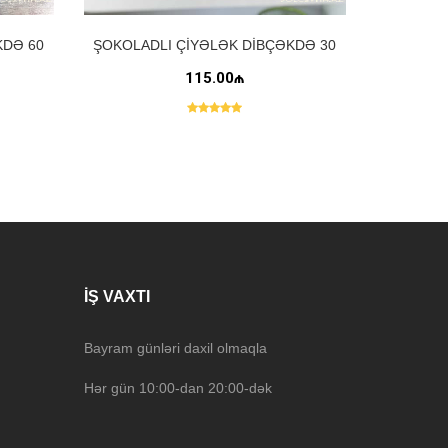
KDƏ 60
ŞOKOLADLI ÇIYƏLƏK DIBÇƏKDƏ 30
ƏDƏD
115.00₼
İŞ VAXTI
Bayram günləri daxil olmaqla
Hər gün 10:00-dan 20:00-dək