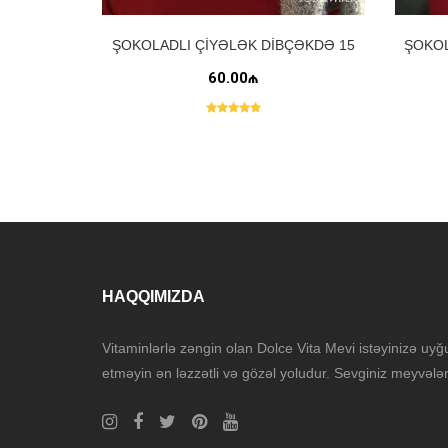
ŞOKOLADLI ÇIYƏLƏK DIBÇƏKDƏ 15
ŞOKOL
ƏDƏD
60.00₼
HAQQIMIZDA
Vitaminlərlə zəngin olan Dolce Vita Mevi istəyinizə uyğu
etməyin ən ləzzətli və gözəl yoludur. Sevginiz meyvələr