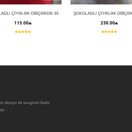
ADLI ÇIYƏLƏK DIBÇƏKDƏ 30
ŞOKOLADLI ÇIYƏLƏK DIBÇƏ
ƏDƏD
ƏDƏD
115.00₼
230.00₼
n dizayn ilə sevginizi ifadə
lə!