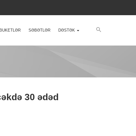
BUKETLƏR
SƏBƏTLƏR
DƏSTƏK
bçəkdə 30 ədəd