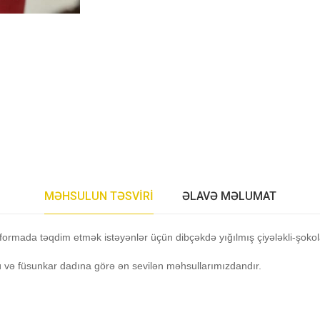
MƏHSULUN TƏSVIRI
ƏLAVƏ MƏLUMAT
li formada təqdim etmək istəyənlər üçün dibçəkdə yığılmış çiyələkli-şokola
və füsunkar dadına görə ən sevilən məhsullarımızdandır.