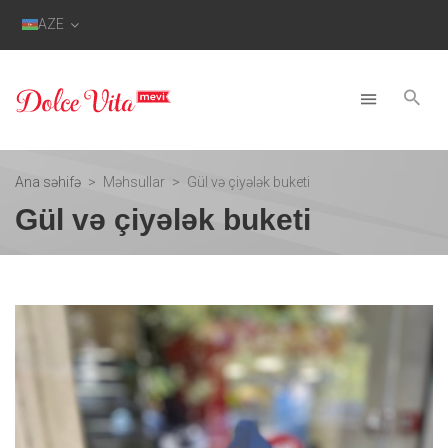
AZE
Ana səhifə
Məhsullar
Gül və çiyələk buketi
Gül və çiyələk buketi