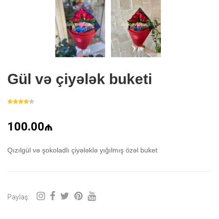
Gül və çiyələk buketi
100.00₼
Qızılgül və şokoladlı çiyələklə yığılmış özəl buket
Paylaş: