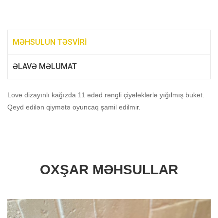
MƏHSULUN TƏSVIRI
ƏLAVƏ MƏLUMAT
Love dizayınlı kağızda 11 ədəd rəngli çiyələklərlə yığılmış buket.
Qeyd edilən qiymətə oyuncaq şamil edilmir.
OXŞAR MƏHSULLAR