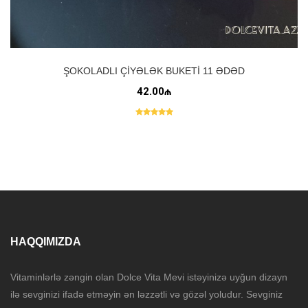
ŞOKOLADLI ÇIYƏLƏK BUKETI 11 ƏDƏD
42.00₼
HAQQIMIZDA
Vitaminlərlə zəngin olan Dolce Vita Mevi istəyinizə uyğun dizayn
ilə sevginizi ifadə etməyin ən ləzzətli və gözəl yoludur. Sevginiz