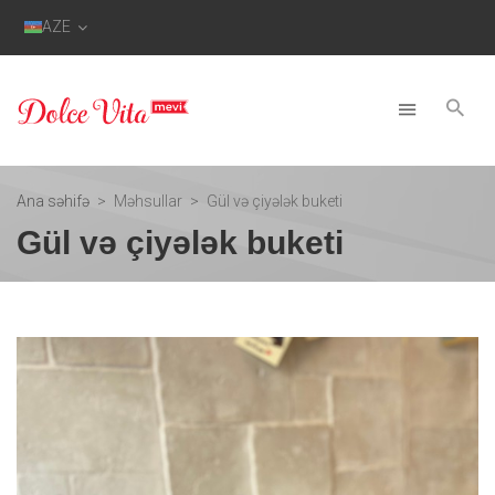
AZE
Ana səhifə
Məhsullar
Gül və çiyələk buketi
Gül və çiyələk buketi