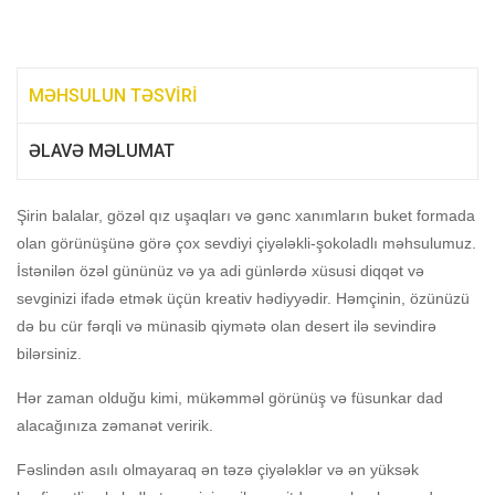
MƏHSULUN TƏSVIRI
ƏLAVƏ MƏLUMAT
Şirin balalar, gözəl qız uşaqları və gənc xanımların buket formada
olan görünüşünə görə çox sevdiyi çiyələkli-şokoladlı məhsulumuz.
İstənilən özəl gününüz və ya adi günlərdə xüsusi diqqət və
sevginizi ifadə etmək üçün kreativ hədiyyədir. Həmçinin, özünüzü
də bu cür fərqli və münasib qiymətə olan desert ilə sevindirə
bilərsiniz.
Hər zaman olduğu kimi, mükəmməl görünüş və füsunkar dad
alacağınıza zəmanət veririk.
Fəslindən asılı olmayaraq ən təzə çiyələklər və ən yüksək