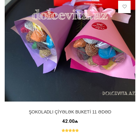
ŞOKOLADLI ÇIYƏLƏK BUKETI 11 ƏDƏD
42.00₼