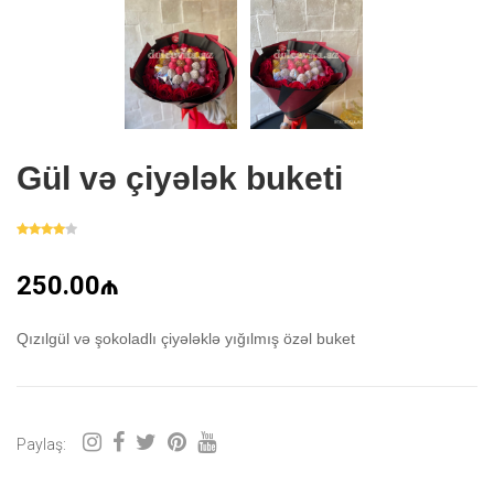
Gül və çiyələk buketi
250.00₼
Qızılgül və şokoladlı çiyələklə yığılmış özəl buket
Paylaş: