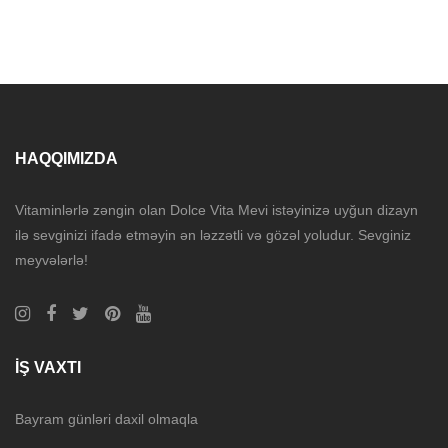
HAQQIMIZDA
Vitaminlərlə zəngin olan Dolce Vita Mevi istəyinizə uyğun dizayn
ilə sevginizi ifadə etməyin ən ləzzətli və gözəl yoludur. Sevginiz
meyvələrlə!
İŞ VAXTI
Bayram günləri daxil olmaqla