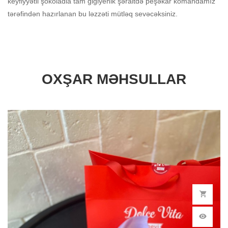
keyfiyyətli şokoladla tam gigiyenik şəraitdə peşəkar komandamız
tərəfindən hazırlanan bu ləzzəti mütləq sevəcəksiniz.
OXŞAR MƏHSULLAR