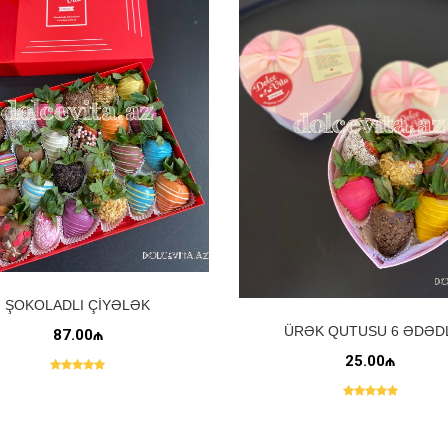
ŞOKOLADLI ÇIYƏLƏK
ÜRƏK QUTUSU 6 ƏDƏD
87.00₼
25.00₼