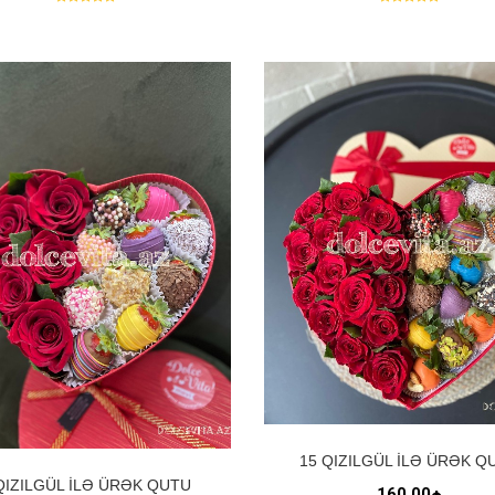
15 QIZILGÜL ILƏ ÜRƏK Q
QIZILGÜL ILƏ ÜRƏK QUTU
160.00₼