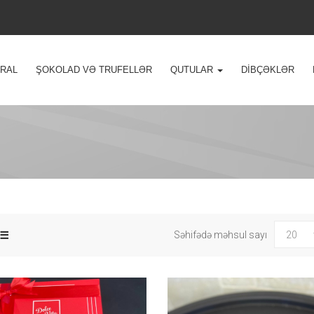
VRAL
ŞOKOLAD VƏ TRUFELLƏR
QUTULAR
DIBÇƏKLƏR
Səhifədə məhsul sayı