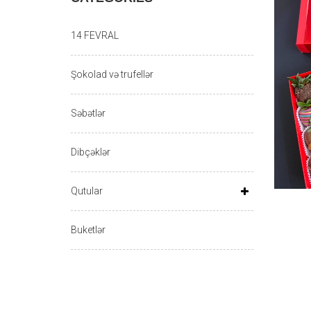
14 FEVRAL
Şokolad və trufellər
Səbətlər
Dibçəklər
Qutular
Buketlər