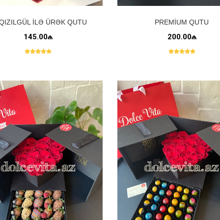
 QIZILGÜL ILƏ ÜRƏK QUTU
PREMIUM QUTU
145.00₼
200.00₼