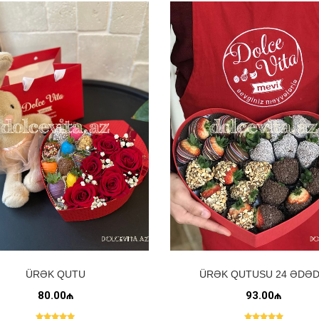
ÜRƏK QUTU
ÜRƏK QUTUSU 24 ƏDƏD
80.00₼
93.00₼