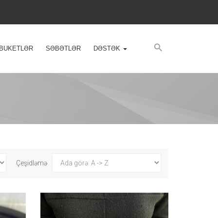
BUKETLƏR
SƏBƏTLƏR
DƏSTƏK
Çeşidləmə