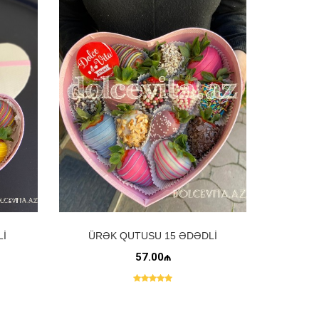
LI
ÜRƏK QUTUSU 15 ƏDƏDLI
57.00₼