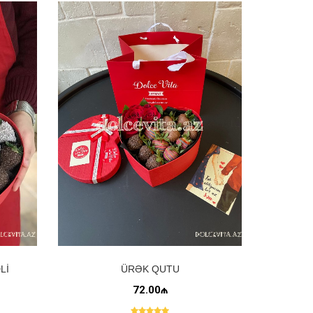
LI
ÜRƏK QUTU
72.00₼