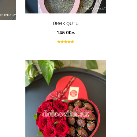
ÜRƏK QUTU
145.00₼