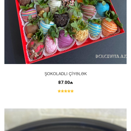
ŞOKOLADLI ÇIYƏLƏK
87.00₼