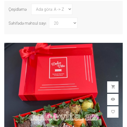
Çeşidləmə
Səhifədə məhsul sayı