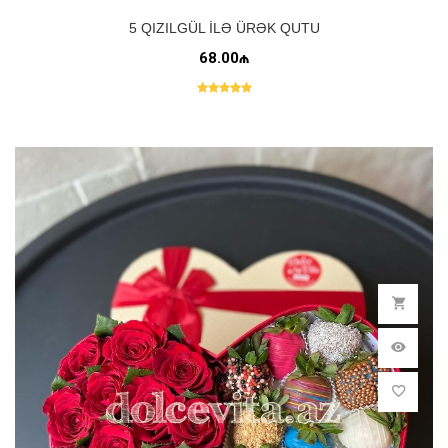
5 QIZILGÜL ILƏ ÜRƏK QUTU
68.00₼