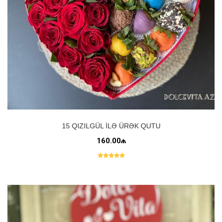
15 QIZILGÜL ILƏ ÜRƏK QUTU
160.00₼