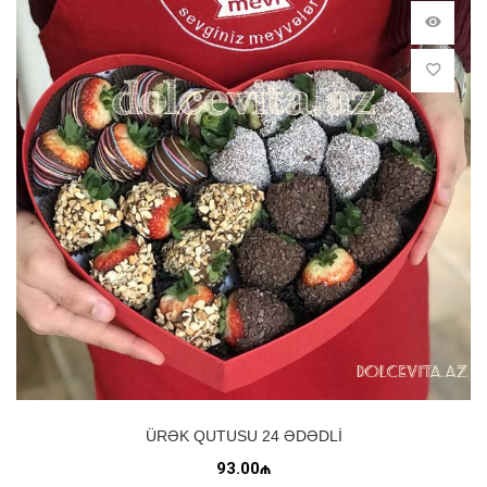
ÜRƏK QUTUSU 24 ƏDƏDLI
93.00₼