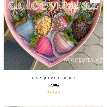
ÜRƏK QUTUSU 15 ƏDƏDLI
57.00₼