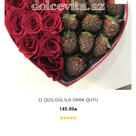
11 QIZILGÜL ILƏ ÜRƏK QUTU
145.00₼