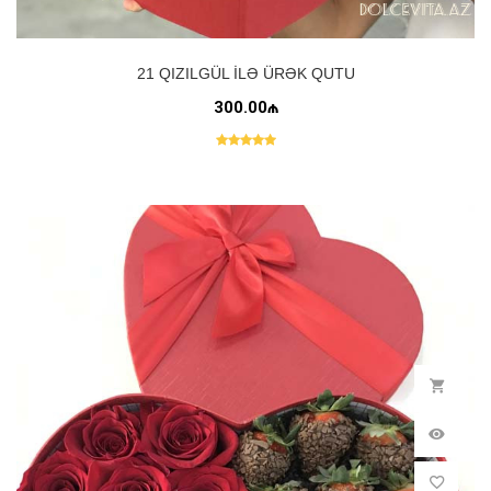
21 QIZILGÜL ILƏ ÜRƏK QUTU
300.00₼