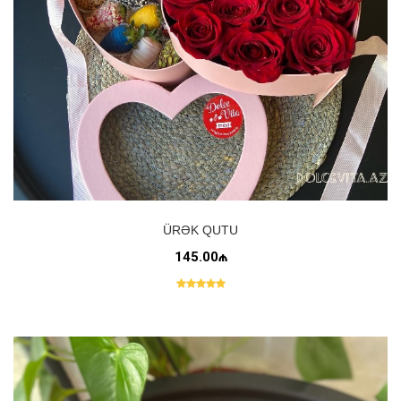
ÜRƏK QUTU
145.00₼